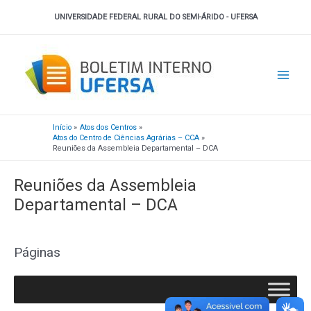
Ir
UNIVERSIDADE FEDERAL RURAL DO SEMI-ÁRIDO - UFERSA
para
o
Main
conteúdo
Men
Início
Atos dos Centros
Atos do Centro de Ciências Agrárias – CCA
Reuniões da Assembleia Departamental – DCA
Reuniões da Assembleia
Departamental – DCA
Páginas