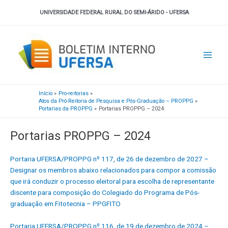
Ir
UNIVERSIDADE FEDERAL RURAL DO SEMI-ÁRIDO - UFERSA
para
o
Main
conteúdo
Men
Início
Pro-reitorias
Atos da Pró-Reitoria de Pesquisa e Pós-Graduação – PROPPG
Portarias da PROPPG
Portarias PROPPG – 2024
Portarias PROPPG – 2024
Portaria UFERSA/PROPPG nº 117, de 26 de dezembro de 2027 –
Designar os membros abaixo relacionados para compor a comissão
que irá conduzir o processo eleitoral para escolha de representante
discente para composição do Colegiado do Programa de Pós-
graduação em Fitotecnia – PPGFITO
Portaria UFERSA/PROPPG nº 116, de 19 de dezembro de 2024 –