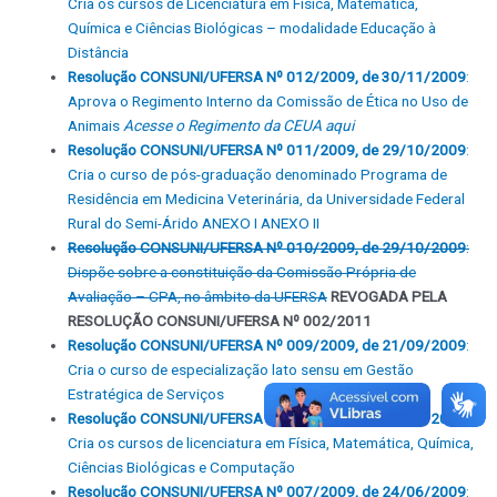
Cria os cursos de Licenciatura em Física, Matemática,
Química e Ciências Biológicas – modalidade Educação à
Distância
Resolução CONSUNI/UFERSA Nº 012/2009, de 30/11/2009
:
Aprova o Regimento Interno da Comissão de Ética no Uso de
Animais
Acesse o Regimento da CEUA aqui
Resolução CONSUNI/UFERSA Nº 011/2009, de 29/10/2009
:
Cria o curso de pós-graduação denominado Programa de
Residência em Medicina Veterinária, da Universidade Federal
Rural do Semi-Árido
ANEXO I
ANEXO II
Resolução CONSUNI/UFERSA Nº 010/2009, de 29/10/2009
:
Dispõe sobre a constituição da Comissão Própria de
Avaliação – CPA, no âmbito da UFERSA
REVOGADA PELA
RESOLUÇÃO CONSUNI/UFERSA Nº 002/2011
Resolução CONSUNI/UFERSA Nº 009/2009, de 21/09/2009
:
Cria o curso de especialização lato sensu em Gestão
Estratégica de Serviços
Resolução CONSUNI/UFERSA Nº 008/2009, de 11/09/2009
:
Cria os cursos de licenciatura em Física, Matemática, Química,
Ciências Biológicas e Computação
Resolução CONSUNI/UFERSA Nº 007/2009, de 24/06/2009
: