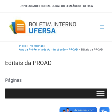
Ir
UNIVERSIDADE FEDERAL RURAL DO SEMI-ÁRIDO - UFERSA
para
o
Main
conteúdo
Men
Início
Pro-reitorias
Atos da Pró-Reitoria de Administração – PROAD
Editais da PROAD
Editais da PROAD
Páginas