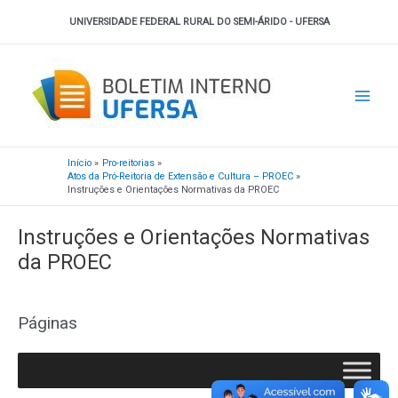
Ir
UNIVERSIDADE FEDERAL RURAL DO SEMI-ÁRIDO - UFERSA
para
o
Main
conteúdo
Men
Início
Pro-reitorias
Atos da Pró-Reitoria de Extensão e Cultura – PROEC
Instruções e Orientações Normativas da PROEC
Instruções e Orientações Normativas
da PROEC
Páginas