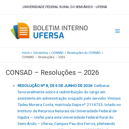
Ir
UNIVERSIDADE FEDERAL RURAL DO SEMI-ÁRIDO - UFERSA
para
o
Main
conteúdo
Men
Início
Conselhos
CONSAD
Resoluções do CONSAD
CONSAD – Resoluções – 2026
CONSAD – Resoluções – 2026
RESOLUÇÃO Nº 8, DE 6 DE JUNHO DE 2026:
Deliberar
favoravelmente sobre a redistribuição do cargo em
assistente em administração ocupado pelo servidor Vinícius
Tadeu Moreira Costa, matrícula Siape nº 2114733, lotado no
Instituto de Recursos Naturais da Universidade Federal de
Itajubá — Unifei, para esta Universidade Federal Rural do
Semi-Árido – Ufersa, Campus Pau dos Ferros, pleiteando