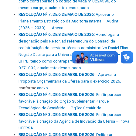
como contrapartida o código de vaga n° 0224596, do
mesmo cargo, atualmente desocupado.
RESOLUÇÃO Nº 7, DE 6 DE MAIO DE 2026:
Aprovar o
Planejamento Estratégico da Auditoria Interna — Audint
(2026 – 2030).
Anexo
RESOLUÇÃO Nº 6, DE 8 DE MAIO DE 2026:
Homologar a
designação pelo Reitor, ad referendum do Consad, da
redistribuição do servidor técnico-administrativo Daniel Elias
Negrão Duarte para a Universidade Federal da Paraíba —
UFPB, tendo como contrapartida o código de vaga nº
0271002, atualmente desocupado.
RESOLUÇÃO Nº 5, DE 6 DE ABRIL DE 2026:
Aprovar a
Proposta Orçamentária da Ufersa para o exercício 2026,
conforme
anexo.
RESOLUÇÃO Nº 4, DE 6 DE ABRIL DE 2026:
Emitir parecer
favorável à criação do Órgão Suplementar Parque
Tecnológico do Semiárido — PqTec Semiárido.
RESOLUÇÃO Nº 3, DE 6 DE ABRIL DE 2026:
Emitir parecer
favorável à criação da Agência de Inovação da Ufersa – Inova
UFERSA.
RESOLUÇÃO Nº 2, DE 6 DE ABRIL DE 2026:
Deliberar