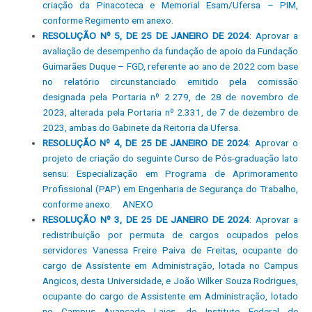
criação da Pinacoteca e Memorial Esam/Ufersa – PIM,
conforme Regimento em anexo.
RESOLUÇÃO Nº 5, DE 25 DE JANEIRO DE 2024
: Aprovar a
avaliação de desempenho da fundação de apoio da Fundação
Guimarães Duque – FGD, referente ao ano de 2022 com base
no relatório circunstanciado emitido pela comissão
designada pela Portaria nº 2.279, de 28 de novembro de
2023, alterada pela Portaria nº 2.331, de 7 de dezembro de
2023, ambas do Gabinete da Reitoria da Ufersa.
RESOLUÇÃO Nº 4, DE 25 DE JANEIRO DE 2024
: Aprovar o
projeto de criação do seguinte Curso de Pós-graduação lato
sensu: Especialização em Programa de Aprimoramento
Profissional (PAP) em Engenharia de Segurança do Trabalho,
conforme anexo.
ANEXO
RESOLUÇÃO Nº 3, DE 25 DE JANEIRO DE 2024
: Aprovar a
redistribuição por permuta de cargos ocupados pelos
servidores Vanessa Freire Paiva de Freitas, ocupante do
cargo de Assistente em Administração, lotada no Campus
Angicos, desta Universidade, e João Wilker Souza Rodrigues,
ocupante do cargo de Assistente em Administração, lotado
no Campus Avançado Lajes, do Instituto Federal de