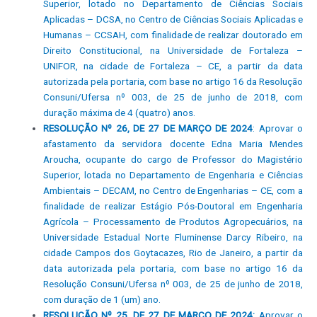
Superior, lotado no Departamento de Ciências Sociais
Aplicadas – DCSA, no Centro de Ciências Sociais Aplicadas e
Humanas – CCSAH, com finalidade de realizar doutorado em
Direito Constitucional, na Universidade de Fortaleza –
UNIFOR, na cidade de Fortaleza – CE, a partir da data
autorizada pela portaria, com base no artigo 16 da Resolução
Consuni/Ufersa nº 003, de 25 de junho de 2018, com
duração máxima de 4 (quatro) anos.
RESOLUÇÃO Nº 26, DE 27 DE MARÇO DE 2024
: Aprovar o
afastamento da servidora docente Edna Maria Mendes
Aroucha, ocupante do cargo de Professor do Magistério
Superior, lotada no Departamento de Engenharia e Ciências
Ambientais – DECAM, no Centro de Engenharias – CE, com a
finalidade de realizar Estágio Pós-Doutoral em Engenharia
Agrícola – Processamento de Produtos Agropecuários, na
Universidade Estadual Norte Fluminense Darcy Ribeiro, na
cidade Campos dos Goytacazes, Rio de Janeiro, a partir da
data autorizada pela portaria, com base no artigo 16 da
Resolução Consuni/Ufersa nº 003, de 25 de junho de 2018,
com duração de 1 (um) ano.
RESOLUÇÃO Nº 25, DE 27 DE MARÇO DE 2024:
Aprovar o