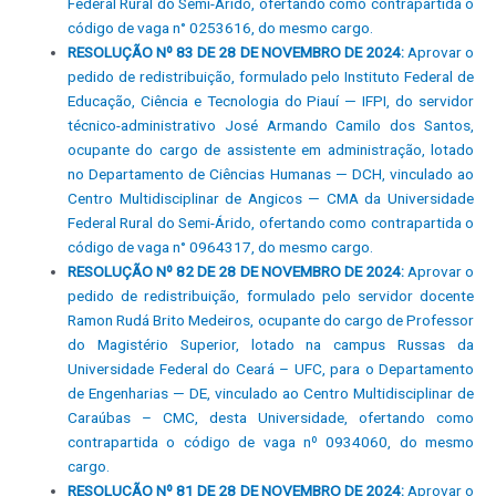
Federal Rural do Semi-Árido, ofertando como contrapartida o
código de vaga n° 0253616, do mesmo cargo
.
RESOLUÇÃO Nº 83 DE 28 DE NOVEMBRO DE 2024:
Aprovar o
pedido de redistribuição, formulado pelo Instituto Federal de
Educação, Ciência e Tecnologia do Piauí — IFPI, do servidor
técnico-administrativo José Armando Camilo dos Santos,
ocupante do cargo de assistente em administração, lotado
no Departamento de Ciências Humanas — DCH, vinculado ao
Centro Multidisciplinar de Angicos — CMA da Universidade
Federal Rural do Semi-Árido, ofertando como contrapartida o
código de vaga n° 0964317, do mesmo cargo.
RESOLUÇÃO Nº 82 DE 28 DE NOVEMBRO DE 2024:
Aprovar o
pedido de redistribuição, formulado pelo servidor docente
Ramon Rudá Brito Medeiros, ocupante do cargo de Professor
do Magistério Superior, lotado na campus Russas da
Universidade Federal do Ceará – UFC, para o Departamento
de Engenharias — DE, vinculado ao Centro Multidisciplinar de
Caraúbas – CMC, desta Universidade, ofertando como
contrapartida o código de vaga nº 0934060, do mesmo
cargo.
RESOLUÇÃO Nº 81 DE 28 DE NOVEMBRO DE 2024:
Aprovar o