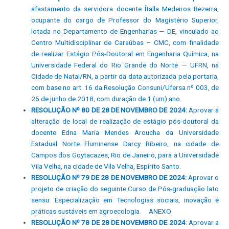
afastamento da servidora docente Ítalla Medeiros Bezerra,
ocupante do cargo de Professor do Magistério Superior,
lotada no Departamento de Engenharias — DE, vinculado ao
Centro Multidisciplinar de Caraúbas – CMC, com finalidade
de realizar Estágio Pós-Doutoral em Engenharia Química, na
Universidade Federal do Rio Grande do Norte — UFRN, na
Cidade de Natal/RN, a partir da data autorizada pela portaria,
com base no art. 16 da Resolução Consuni/Ufersa nº 003, de
25 de junho de 2018, com duração de 1 (um) ano.
RESOLUÇÃO Nº 80 DE 28 DE NOVEMBRO DE 2024:
Aprovar a
alteração de local de realização de estágio pós-doutoral da
docente Edna Maria Mendes Aroucha da Universidade
Estadual Norte Fluminense Darcy Ribeiro, na cidade de
Campos dos Goytacazes, Rio de Janeiro, para a Universidade
Vila Velha, na cidade de Vila Velha, Espírito Santo.
RESOLUÇÃO Nº 79 DE 28 DE NOVEMBRO DE 2024:
Aprovar o
projeto de criação do seguinte Curso de Pós-graduação lato
sensu: Especialização em Tecnologias sociais, inovação e
práticas sustáveis em agroecologia.
ANEXO
RESOLUÇÃO Nº 78 DE 28 DE NOVEMBRO DE 2024
: Aprovar a