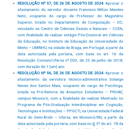
RESOLUÇÃO Nº 57, DE 26 DE AGOSTO DE 2024
: Aprovar o
afastamento do servidor docente Francisco Milton Mendes
Neto, ocupante do cargo de Professor do Magistério
Superior, lotado no Departamento de Computação – DC,
vinculado ao Centro de Ciências Exatas e Naturais – CCEN,
com finalidade de realizar estágio Pós-Doutoral em Ciências
da Educação, no Instituto de Educação da Universidade do
Minho – UMINHO, na cidade de Braga, em Portugal, a partir da
data autorizada pela portaria, com base no art. 16 da
Resolução Consuni/Ufersa nº 003, de 25 de junho de 2018,
com duração de 1 (um) ano.
RESOLUÇÃO Nº 56, DE 26 DE AGOSTO DE 2024
: Aprovar o
afastamento da servidora técnico-administrativa Solange
Neves dos Santos Maia, ocupante do cargo de Psicóloga,
lotada na Pró-Reitoria de Assuntos Estudantis – PROAE,
campus Mossoró, com a finalidade de realizar Mestrado no
Programa de Pós-Graduação Interdisciplinar em Cognição,
Tecnologias e Instituições – PPGCTI, na Universidade Federal
Rural do Semi-Árido – Ufersa, em Mossoró/RN, a partir da
data autorizada pela portaria, com base no § 5º do art. 78 da