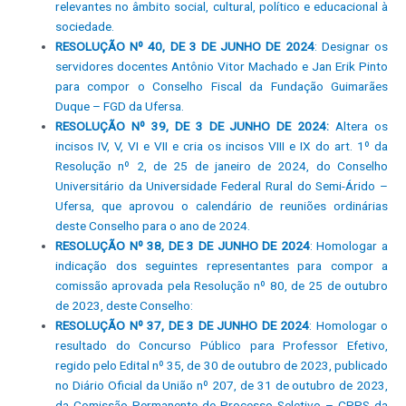
relevantes no âmbito social, cultural, político e educacional à
sociedade.
RESOLUÇÃO Nº 40, DE 3 DE JUNHO DE 2024
: Designar os
servidores docentes Antônio Vitor Machado e Jan Erik Pinto
para compor o Conselho Fiscal da Fundação Guimarães
Duque – FGD da Ufersa.
RESOLUÇÃO Nº 39, DE 3 DE JUNHO DE 2024:
Altera os
incisos IV, V, VI e VII e cria os incisos VIII e IX do art. 1º da
Resolução nº 2, de 25 de janeiro de 2024, do Conselho
Universitário da Universidade Federal Rural do Semi-Árido –
Ufersa, que aprovou o calendário de reuniões ordinárias
deste Conselho para o ano de 2024.
RESOLUÇÃO Nº 38, DE 3 DE JUNHO DE 2024
: Homologar a
indicação dos seguintes representantes para compor a
comissão aprovada pela Resolução nº 80, de 25 de outubro
de 2023, deste Conselho:
RESOLUÇÃO Nº 37, DE 3 DE JUNHO DE 2024
: Homologar o
resultado do Concurso Público para Professor Efetivo,
regido pelo Edital nº 35, de 30 de outubro de 2023, publicado
no Diário Oficial da União nº 207, de 31 de outubro de 2023,
da Comissão Permanente de Processo Seletivo – CPPS da