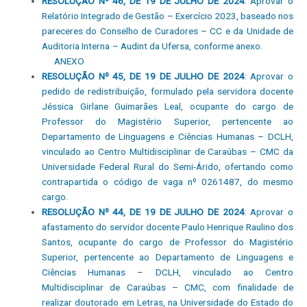
RESOLUÇÃO Nº 46, DE 19 DE JULHO DE 2024
: Aprovar o
Relatório Integrado de Gestão – Exercício 2023, baseado nos
pareceres do Conselho de Curadores – CC e da Unidade de
Auditoria Interna – Audint da Ufersa, conforme anexo.
ANEXO
RESOLUÇÃO Nº 45, DE 19 DE JULHO DE 2024
: Aprovar o
pedido de redistribuição, formulado pela servidora docente
Jéssica Girlane Guimarães Leal, ocupante do cargo de
Professor do Magistério Superior, pertencente ao
Departamento de Linguagens e Ciências Humanas – DCLH,
vinculado ao Centro Multidisciplinar de Caraúbas – CMC da
Universidade Federal Rural do Semi-Árido, ofertando como
contrapartida o código de vaga nº 0261487, do mesmo
cargo.
RESOLUÇÃO Nº 44, DE 19 DE JULHO DE 2024
: Aprovar o
afastamento do servidor docente Paulo Henrique Raulino dos
Santos, ocupante do cargo de Professor do Magistério
Superior, pertencente ao Departamento de Linguagens e
Ciências Humanas – DCLH, vinculado ao Centro
Multidisciplinar de Caraúbas – CMC, com finalidade de
realizar doutorado em Letras, na Universidade do Estado do