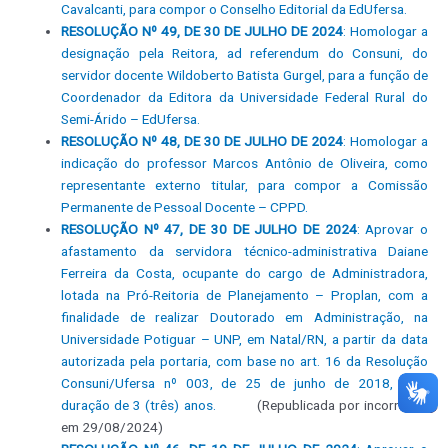
Cavalcanti, para compor o Conselho Editorial da EdUfersa.
RESOLUÇÃO Nº 49, DE 30 DE JULHO DE 2024
: Homologar a
designação pela Reitora, ad referendum do Consuni, do
servidor docente Wildoberto Batista Gurgel, para a função de
Coordenador da Editora da Universidade Federal Rural do
Semi-Árido – EdUfersa.
RESOLUÇÃO Nº 48, DE 30 DE JULHO DE 2024
: Homologar a
indicação do professor Marcos Antônio de Oliveira, como
representante externo titular, para compor a Comissão
Permanente de Pessoal Docente – CPPD.
RESOLUÇÃO Nº 47, DE 30 DE JULHO DE 2024
: Aprovar o
afastamento da servidora técnico-administrativa Daiane
Ferreira da Costa, ocupante do cargo de Administradora,
lotada na Pró-Reitoria de Planejamento – Proplan, com a
finalidade de realizar Doutorado em Administração, na
Universidade Potiguar – UNP, em Natal/RN, a partir da data
autorizada pela portaria, com base no art. 16 da Resolução
Consuni/Ufersa nº 003, de 25 de junho de 2018, com
duração de 3 (três) anos.
(Republicada por incorreção
em 29/08/2024)