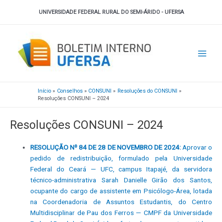
Ir
UNIVERSIDADE FEDERAL RURAL DO SEMI-ÁRIDO - UFERSA
para
o
Main
conteúdo
Men
Início
Conselhos
CONSUNI
Resoluções do CONSUNI
Resoluções CONSUNI – 2024
Resoluções CONSUNI – 2024
RESOLUÇÃO Nº 84 DE 28 DE NOVEMBRO DE 2024:
Aprovar o
pedido de redistribuição, formulado pela Universidade
Federal do Ceará — UFC, campus Itapajé, da servidora
técnico-administrativa Sarah Danielle Girão dos Santos,
ocupante do cargo de assistente em Psicólogo-Área, lotada
na Coordenadoria de Assuntos Estudantis, do Centro
Multidisciplinar de Pau dos Ferros — CMPF da Universidade