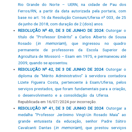
Rio Grande do Norte – UERN, na cidade de Pau dos
Ferros/RN, a partir da data autorizada pela portaria, com
base no art. 16 da Resolução Consuni/Ufersa nº 003, de 25
de junho de 2018, com duração de 2 (dois) anos.
RESOLUÇÃO Nº 43, DE 3 DE JUNHO DE 2024:
Outorgar o
título de “Professor Emérito” a Carlos Alberto de Sousa
Rosado (
in memoriam
), que ingressou no quadro
permanente de professores da Escola Superior de
Agricultura de Mossoró – Esam em 1975, e permaneceu até
2009, quando se aposentou.
RESOLUÇÃO Nº 42, DE 3 DE JUNHO DE 2024
: Outorgar o
diploma de “Mérito Administrativo” à servidora contadora
Lizete Figueira Costa, pertencente à Esam/Ufersa, pelos
serviços prestados, que foram fundamentais para a criação,
o desenvolvimento e a consolidação da Ufersa.
Republicada em 16/07/2024 por incorreção.
RESOLUÇÃO Nº 41, DE 3 DE JUNHO DE 2024
: Outorgar a
medalha “Professor Jerônimo Vingt-Un Rosado Maia” ao
grande entusiasta da educação, senhor Padre Sátiro
Cavalcanti Dantas (
in memoriam
), que prestou serviços