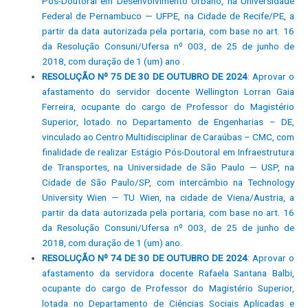
Pós-Doutoral em Desenvolvimento Urbano, na Universidade
Federal de Pernambuco — UFPE, na Cidade de Recife/PE, a
partir da data autorizada pela portaria, com base no art. 16
da Resolução Consuni/Ufersa nº 003, de 25 de junho de
2018, com duração de 1 (um) ano .
RESOLUÇÃO Nº 75 DE 30 DE OUTUBRO DE 2024
: Aprovar o
afastamento do servidor docente Wellington Lorran Gaia
Ferreira, ocupante do cargo de Professor do Magistério
Superior, lotado no Departamento de Engenharias – DE,
vinculado ao Centro Multidisciplinar de Caraúbas – CMC, com
finalidade de realizar Estágio Pós-Doutoral em Infraestrutura
de Transportes, na Universidade de São Paulo — USP, na
Cidade de São Paulo/SP, com intercâmbio na Technology
University Wien — TU Wien, na cidade de Viena/Austria, a
partir da data autorizada pela portaria, com base no art. 16
da Resolução Consuni/Ufersa nº 003, de 25 de junho de
2018, com duração de 1 (um) ano.
RESOLUÇÃO Nº 74 DE 30 DE OUTUBRO DE 2024
: Aprovar o
afastamento da servidora docente Rafaela Santana Balbi,
ocupante do cargo de Professor do Magistério Superior,
lotada no Departamento de Ciências Sociais Aplicadas e