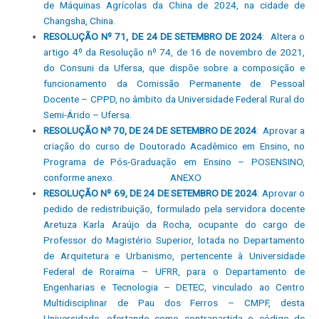
de Máquinas Agrícolas da China de 2024, na cidade de
Changsha, China.
RESOLUÇÃO Nº 71, DE 24 DE SETEMBRO DE 2024
: Altera o
artigo 4º da Resolução nº 74, de 16 de novembro de 2021,
do Consuni da Ufersa, que dispõe sobre a composição e
funcionamento da Comissão Permanente de Pessoal
Docente – CPPD, no âmbito da Universidade Federal Rural do
Semi-Árido – Ufersa.
RESOLUÇÃO Nº 70, DE 24 DE SETEMBRO DE 2024
: Aprovar a
criação do curso de Doutorado Acadêmico em Ensino, no
Programa de Pós-Graduação em Ensino – POSENSINO,
conforme anexo.
ANEXO
RESOLUÇÃO Nº 69, DE 24 DE SETEMBRO DE 2024
: Aprovar o
pedido de redistribuição, formulado pela servidora docente
Aretuza Karla Araújo da Rocha, ocupante do cargo de
Professor do Magistério Superior, lotada no Departamento
de Arquitetura e Urbanismo, pertencente à Universidade
Federal de Roraima – UFRR, para o Departamento de
Engenharias e Tecnologia – DETEC, vinculado ao Centro
Multidisciplinar de Pau dos Ferros – CMPF, desta
Universidade, ofertando como contrapartida o código de