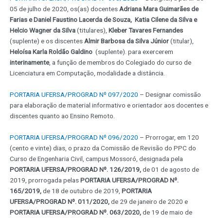
05 de julho de 2020, os(as) docentes
Adriana Mara Guimarães de
Farias e Daniel Faustino Lacerda de Souza, Katia Cilene da Silva e
Helcio Wagner da Silva
(titulares),
Kleber Tavares Fernandes
(suplente) e os discentes
Almir Barbosa da Silva Júnior
(titular),
Heloísa Karla Roldão Galdino
(suplente). para exercerem
interinamente
, a função de membros do Colegiado do curso de
Licenciatura em Computação, modalidade a distância.
PORTARIA UFERSA/PROGRAD Nº 097/2020
– Designar comissão
para elaboração de material informativo e orientador aos docentes e
discentes quanto ao Ensino Remoto.
PORTARIA UFERSA/PROGRAD Nº 096/2020
– Prorrogar, em 120
(cento e vinte) dias, o prazo da Comissão de Revisão do PPC do
Curso de Engenharia Civil, campus Mossoró, designada pela
PORTARIA UFERSA/PROGRAD Nº. 126/2019,
de 01 de agosto de
2019, prorrogada pelas
PORTARIA UFERSA/PROGRAD Nº.
165/2019,
de 18 de outubro de 2019,
PORTARIA
UFERSA/PROGRAD Nº. 011/2020,
de 29 de janeiro de 2020 e
PORTARIA UFERSA/PROGRAD Nº. 063/2020,
de 19 de maio de