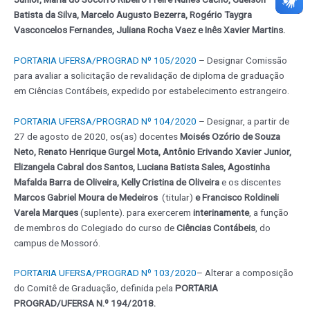
Batista da Silva, Marcelo Augusto Bezerra, Rogério Taygra
Vasconcelos Fernandes, Juliana Rocha Vaez e Inês Xavier Martins.
PORTARIA UFERSA/PROGRAD Nº 105/2020
– Designar Comissão
para avaliar a solicitação de revalidação de diploma de graduação
em Ciências Contábeis, expedido por estabelecimento estrangeiro.
PORTARIA UFERSA/PROGRAD Nº 104/2020
– Designar, a partir de
27 de agosto de 2020, os(as) docentes
Moisés Ozório de Souza
Neto, Renato Henrique Gurgel Mota, Antônio Erivando Xavier Junior,
Elizangela Cabral dos Santos, Luciana Batista Sales, Agostinha
Mafalda Barra de Oliveira, Kelly Cristina de Oliveira
e os discentes
Marcos Gabriel Moura de Medeiros
(titular)
e Francisco Roldineli
Varela Marques
(suplente). para exercerem
interinamente
, a função
de membros do Colegiado do curso de
Ciências Contábeis
, do
campus de Mossoró.
PORTARIA UFERSA/PROGRAD Nº 103/2020
– Alterar a composição
do Comitê de Graduação, definida pela
PORTARIA
PROGRAD/UFERSA N.º 194/2018.