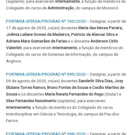
(suplente). para exercerem
interinamente
, a função de membros do
Colegiado do curso de
Administração
, do campus de Mossoró.
PORTARIA UFERSA/PROGRAD Nº 100/2020
– Designar, a partir de
17 de agosto de 2020, os(as) docentes
Maria das Neves Pereira,
Joêmia Leilane Gomes de Medeiros, Patricio de Alencar Silva e
Adriana Mara Guimarães de Farias
e o discente
Anderson Cirilo
Valentim
. para exercerem
interinamente
, a função de membros do
Colegiado do curso de Sistemas de Informação, do campus de
Angicos.
PORTARIA UFERSA/PROGRAD Nº 099/2020
– Designar, a partir de
09 de agosto de 2020, os(as) docentes
Sanderlir Silva Dias, Josy
Eliziane Torres Ramos, Bruno Fontes de Sousa e Cecílio Martins de
Sousa
e os discentes
Maria Renata Fernandes do Rego
(titular) e
Silas Fernandes Nascimento
(suplente). para exercerem
interinamente
, a função de membros do Colegiado do curso
Interdisciplinar em Ciência e Tecnologia, do campus de Pau dos
Ferros.
PORTARIA UFERSA/PROGRAD Nº 098/2020
– Designar, a partir de