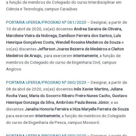
a função de membros do Colegiado do curso Interdisciplinar em
Ciência e Tecnologia, campus Caraúbas.
PORTARIA UFERSA/PROGRAD Nº 061/2020
– Designar, a partir de
10 de abril de 2020, os(as) docentes
Andrea Saraiva de Oliveira,
Marcilene Vieira da Nobrega, Damílson Ferreira dos Santos, Luís
Henrique Gonçalves Costa, Wendell Rossine Medeiros de Souza
e
os(as) discentes
Jefferson Joares Bezerra de Medeiros e Cleiton
Medeiros de Araujo,
para exercerem
interinamente
, a função de
membros do Colegiado do curso de Engenharia Civil, campus
Angicos.
PORTARIA UFERSA/PROGRAD Nº 060/2020
– Designar, a partir de
08 de abril de 2020, os(as) docentes
Inês Xavier Martins, Juliana
Rocha Vaez, Maria do Socorro Ribeiro Freire Nunes Cacho, Gustavo
Henrique Gonzaga da Silva, Ambrósio Paula Bessa Júnior
, e as
discentes
Janaína Honoria Ferreira e Hiza Maryelle Ferreira de Souza
para exercerem
interinamente
, a função de membros do Colegiado
do curso de Engenharia de Pesca, campus Mossoró.
PORTARIA UFERSA/PROGRAD Nº 059/2020
– Designar, a partir de