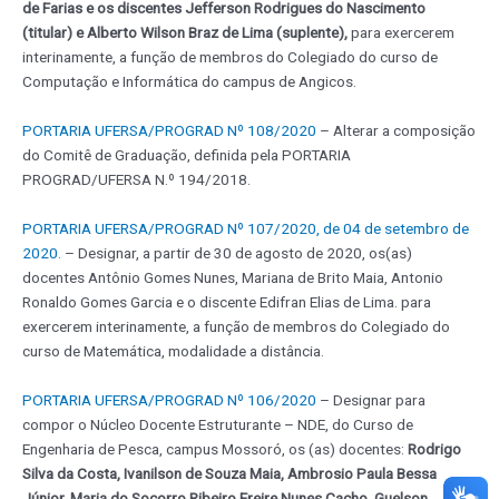
de Farias e os discentes Jefferson Rodrigues do Nascimento
(titular) e Alberto Wilson Braz de Lima (suplente),
para exercerem
interinamente, a função de membros do Colegiado do curso de
Computação e Informática do campus de Angicos.
PORTARIA UFERSA/PROGRAD Nº 108/2020
– Alterar a composição
do Comitê de Graduação, definida pela PORTARIA
PROGRAD/UFERSA N.º 194/2018.
PORTARIA UFERSA/PROGRAD Nº 107/2020, de 04 de setembro de
2020.
– Designar, a partir de 30 de agosto de 2020, os(as)
docentes Antônio Gomes Nunes, Mariana de Brito Maia, Antonio
Ronaldo Gomes Garcia e o discente Edifran Elias de Lima. para
exercerem interinamente, a função de membros do Colegiado do
curso de Matemática, modalidade a distância.
PORTARIA UFERSA/PROGRAD Nº 106/2020
– Designar para
compor o Núcleo Docente Estruturante – NDE, do Curso de
Engenharia de Pesca, campus Mossoró, os (as) docentes:
Rodrigo
Silva da Costa, Ivanilson de Souza Maia, Ambrosio Paula Bessa
Júnior, Maria do Socorro Ribeiro Freire Nunes Cacho, Guelson