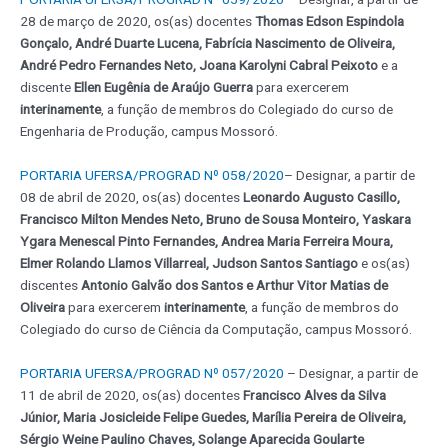
28 de março de 2020, os(as) docentes
Thomas Edson Espindola
Gonçalo, André Duarte Lucena, Fabrícia Nascimento de Oliveira,
André Pedro Fernandes Neto, Joana Karolyni Cabral Peixoto
e a
discente
Ellen Eugênia de Araújo Guerra
para exercerem
interinamente
, a função de membros do Colegiado do curso de
Engenharia de Produção, campus Mossoró.
PORTARIA UFERSA/PROGRAD Nº 058/2020
– Designar, a partir de
08 de abril de 2020, os(as) docentes
Leonardo Augusto Casillo,
Francisco Milton Mendes Neto, Bruno de Sousa Monteiro, Yaskara
Ygara Menescal Pinto Fernandes, Andrea Maria Ferreira Moura,
Elmer Rolando Llamos Villarreal, Judson Santos Santiago
e os(as)
discentes
Antonio Galvão dos Santos e Arthur Vitor Matias de
Oliveira
para exercerem
interinamente
, a função de membros do
Colegiado do curso de Ciência da Computação, campus Mossoró.
PORTARIA UFERSA/PROGRAD Nº 057/2020
– Designar, a partir de
11 de abril de 2020, os(as) docentes
Francisco Alves da Silva
Júnior, Maria Josicleide Felipe Guedes, Marília Pereira de Oliveira,
Sérgio Weine Paulino Chaves, Solange Aparecida Goularte