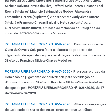
Barreto
(presidente)
Cibele dos Santos Borges
(vice-presidente),
Michele Dalvina Correia da Silva, Taffarel Melo Torres, Lidianne Leal
Rocha (titulares) Maurício Sekiguchi de Godoy, Alexsandra
Fernandes Pereira (suplentes)
e os discentes
Jady Alves Duarte
(titular)
e Francisco Chagas Barbalho Neto
(suplente) para
exercerem
interinamente
, a função de membros do Colegiado do
curso de
Biotecnologia
, campus Mossoró.
PORTARIA UFERSA/PROGRAD Nº 068/2020
– Designar a docente
Oona de Oliveira Caju
para fazer a relatoria do processo de
julgamento de equivalência para revalidação de diploma do curso de
Direito de
Francisca Nildete Chaves Medeiros.
PORTARIA UFERSA/PROGRAD Nº 067/2020
– Prorrogar o prazo da
Comissão de julgamento de equivalência para revalidação de
diploma do curso de Direito de
Francisca Nildete Chaves Medeiros
,
designada pela
PORTARIA UFERSA/PROGRAD Nº. 026/2020, de 17
de fevereiro de 2020.
PORTARIA UFERSA/PROGRAD Nº 066/2020
– Alterar a composição
do Colegiado do Curso de Letras Libras, campus Caraúbas.