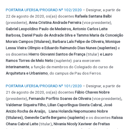
PORTARIA UFERSA/PROGRAD Nº 102/2020
– Designar, a partir de
22 de agosto de 2020, os(as) docentes
Rafaela Santana Balbi
(presidente),
Anna Cristina Andrade Ferreira
(vice presidente),
Gabriel Leopoldino Paulo de Medeiros, Antonio Carlos Leite
Barbosa, Daniel Paulo de Andrade Silva e Tamms Maria da Conceição
Morais Campos (titulares), Barbara Laís Felipe de Oliveira, Monique
Lessa Vieira Olímpio e Eduardo Raimundo Dias Nunes (suplentes)
e
os discentes
Hierro Giovanni Santos de França
(titular)
e Lauro
Ramos Torres de Melo Neto
(suplente). para exercerem
interinamente
, a função de membros do Colegiado do curso de
Arquitetura e Urbanismo
, do campus de Pau dos Ferros.
PORTARIA UFERSA/PROGRAD Nº 101/2020
– Designar, a partir de
21 de agosto de 2020, os(as) docentes
Fábio Chaves Nobre
(presidente)
, Fernando Porfírio Soares de Oliveira
(vice-presidente)
,
Valdemar Siqueira Filho, Lilian Caporlíngua Giesta Cabral, José
Anizio Rocha de Araújo, Liana Holanda Nepomuceno Nobre
(titulares), Genevile Carife Bergamo (suplente)
e os discentes
Raíssa
Ohana Cabral Leite
(titular)
, Nivania Nicoly Xaviwer de Freitas