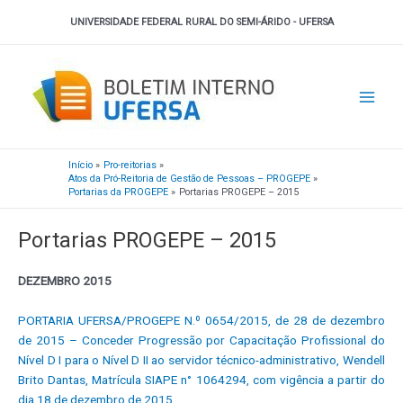
Ir
UNIVERSIDADE FEDERAL RURAL DO SEMI-ÁRIDO - UFERSA
para
o
Main
conteúdo
Men
Início
Pro-reitorias
Atos da Pró-Reitoria de Gestão de Pessoas – PROGEPE
Portarias da PROGEPE
Portarias PROGEPE – 2015
Portarias PROGEPE – 2015
DEZEMBRO 2015
PORTARIA UFERSA/PROGEPE N.º 0654/2015, de 28 de dezembro
de 2015 – Conceder Progressão por Capacitação Profissional do
Nível D I para o Nível D II ao servidor técnico-administrativo, Wendell
Brito Dantas, Matrícula SIAPE n° 1064294, com vigência a partir do
dia 18 de dezembro de 2015.