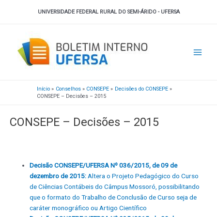
Ir
UNIVERSIDADE FEDERAL RURAL DO SEMI-ÁRIDO - UFERSA
para
o
Main
conteúdo
Men
Início
Conselhos
CONSEPE
Decisões do CONSEPE
CONSEPE – Decisões – 2015
CONSEPE – Decisões – 2015
Decisão CONSEPE/UFERSA Nº 036/2015, de 09 de
dezembro de 2015:
Altera o Projeto Pedagógico do Curso
de Ciências Contábeis do Câmpus Mossoró, possibilitando
que o formato do Trabalho de Conclusão de Curso seja de
caráter monográfico ou Artigo Científico