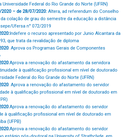
 Universidade Federal do Rio Grande do Norte (UFRN)
2020 – de 28/07/2020:
Altera, ad referendum do Conselho
a da colação de grau do semestre da educação a distância
nsepe/Ufersa n° 072/2019
2020:
Indefere o recurso apresentado por Junio Alcantara da
3, que trata da revalidação de diploma
2020
: Aprova os Programas Gerais de Componentes
o
2020
:Aprova a renovação do afastamento da servidora
tinuidade à qualificação profissional em nível de doutorado
rsidade Federal do Rio Grande do Norte (UFRN)
2020
: Aprova a renovação do afastamento do servidor
dade à qualificação profissional em nível de doutorado em
FPR)
2020
:Aprova a renovação do afastamento do servidor
de à qualificação profissional em nível de doutorado em
aíba (UFPB)
2020:
Aprova a renovação do afastamento do servidor
ao estágio pós-doutoral na University of Strathclyde, em