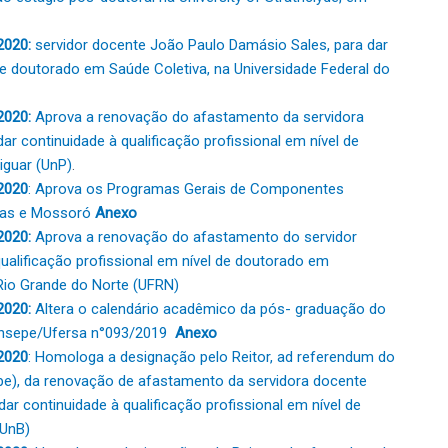
2020:
servidor docente João Paulo Damásio Sales, para dar
 de doutorado em Saúde Coletiva, na Universidade Federal do
2020:
Aprova a renovação do afastamento da servidora
ar continuidade à qualificação profissional em nível de
iguar (UnP)
.
2020
: Aprova os Programas Gerais de Componentes
bas e Mossoró
Anexo
2020:
Aprova a renovação do afastamento do servidor
ualificação profissional em nível de doutorado em
Rio Grande do Norte (UFRN)
2020:
Altera o calendário acadêmico da pós- graduação do
Consepe/Ufersa n°093/2019
Anexo
2020
: Homologa a designação pelo Reitor, ad referendum do
pe), da renovação de afastamento da servidora docente
ar continuidade à qualificação profissional em nível de
(UnB)