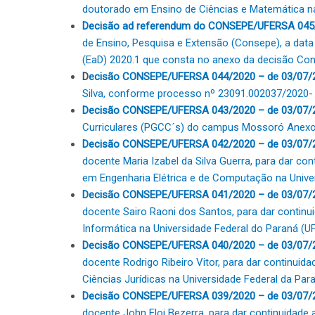
doutorado em Ensino de Ciências e Matemática na
Decisão ad referendum do CONSEPE/UFERSA 045/
de Ensino, Pesquisa e Extensão (Consepe), a dat
(EaD) 2020.1 que consta no anexo da decisão Co
D
ecisão CONSEPE/UFERSA 044/2020 – de 03/07/
Silva, conforme processo nº 23091.002037/2020- 9
Decisão CONSEPE/UFERSA 043/2020 – de 03/07/
Curriculares (PGCC´s) do campus Mossoró
Anex
Decisão CONSEPE/UFERSA 042/2020 – de 03/07/
docente Maria Izabel da Silva Guerra, para dar con
em Engenharia Elétrica e de Computação na Unive
Decisão CONSEPE/UFERSA 041/2020 – de 03/07/
docente Sairo Raoni dos Santos, para dar continui
Informática na Universidade Federal do Paraná (U
Decisão CONSEPE/UFERSA 040/2020 – de 03/07/
docente Rodrigo Ribeiro Vitor, para dar continuida
Ciências Jurídicas na Universidade Federal da Par
Decisão CONSEPE/UFERSA 039/2020 – de 03/07/
docente John Eloi Bezerra, para dar continuidade 