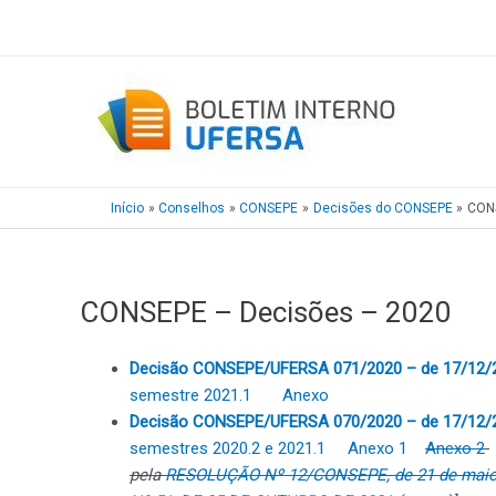
Ir
para
o
conteúdo
Início
Conselhos
CONSEPE
Decisões do CONSEPE
CONS
CONSEPE – Decisões – 2020
Decisão CONSEPE/UFERSA 071/2020 – de 17/12/
semestre 2021.1
Anexo
Decisão CONSEPE/UFERSA 070/2020 – de 17/12/
semestres 2020.2 e 2021.1
Anexo 1
Anexo 2
pela
RESOLUÇÃO Nº 12/CONSEPE, de 21 de maio