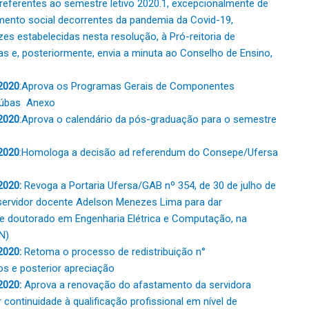
referentes ao semestre letivo 2020.1, excepcionalmente de
ento social decorrentes da pandemia da Covid-19,
zes estabelecidas nesta resolução, à Pró-reitoria de
s e, posteriormente, envia a minuta ao Conselho de Ensino,
2020
:Aprova os Programas Gerais de Componentes
aúbas
Anexo
2020
:Aprova o calendário da pós-graduação para o semestre
2020
:Homologa a decisão ad referendum do Consepe/Ufersa
2020:
Revoga a Portaria Ufersa/GAB nº 354, de 30 de julho de
servidor docente Adelson Menezes Lima para dar
 de doutorado em Engenharia Elétrica e Computação, na
N)
2020:
Retoma o processo de redistribuição n°
s e posterior apreciação
2020:
Aprova a renovação do afastamento da servidora
ontinuidade à qualificação profissional em nível de