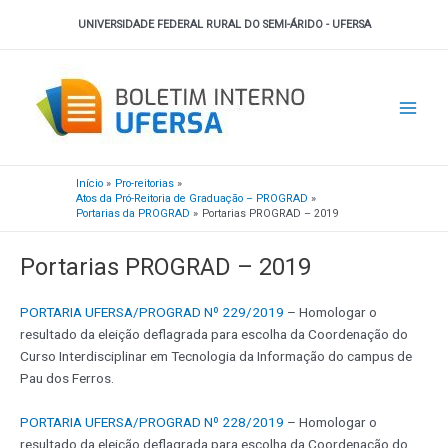
Ir
UNIVERSIDADE FEDERAL RURAL DO SEMI-ÁRIDO - UFERSA
para
o
Main
conteúdo
Men
Início
Pro-reitorias
Atos da Pró-Reitoria de Graduação – PROGRAD
Portarias da PROGRAD
Portarias PROGRAD – 2019
Portarias PROGRAD – 2019
PORTARIA UFERSA/PROGRAD Nº 229/2019
– Homologar o
resultado da eleição deflagrada para escolha da Coordenação do
Curso Interdisciplinar em Tecnologia da Informação do campus de
Pau dos Ferros.
PORTARIA UFERSA/PROGRAD Nº 228/2019
– Homologar o
resultado da eleição deflagrada para escolha da Coordenação do