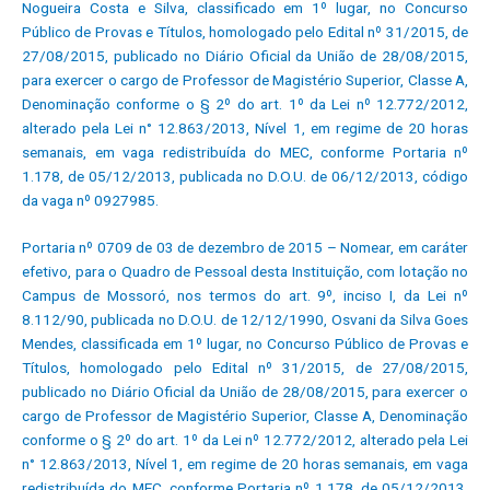
Nogueira Costa e Silva, classificado em 1º lugar, no Concurso
Público de Provas e Títulos, homologado pelo Edital nº 31/2015, de
27/08/2015, publicado no Diário Oficial da União de 28/08/2015,
para exercer o cargo de Professor de Magistério Superior, Classe A,
Denominação conforme o § 2º do art. 1º da Lei nº 12.772/2012,
alterado pela Lei n° 12.863/2013, Nível 1, em regime de 20 horas
semanais, em vaga redistribuída do MEC, conforme Portaria nº
1.178, de 05/12/2013, publicada no D.O.U. de 06/12/2013, código
da vaga nº 0927985.
Portaria nº 0709 de 03 de dezembro de 2015 – Nomear, em caráter
efetivo, para o Quadro de Pessoal desta Instituição, com lotação no
Campus de Mossoró, nos termos do art. 9º, inciso I, da Lei nº
8.112/90, publicada no D.O.U. de 12/12/1990, Osvani da Silva Goes
Mendes, classificada em 1º lugar, no Concurso Público de Provas e
Títulos, homologado pelo Edital nº 31/2015, de 27/08/2015,
publicado no Diário Oficial da União de 28/08/2015, para exercer o
cargo de Professor de Magistério Superior, Classe A, Denominação
conforme o § 2º do art. 1º da Lei nº 12.772/2012, alterado pela Lei
n° 12.863/2013, Nível 1, em regime de 20 horas semanais, em vaga
redistribuída do MEC, conforme Portaria nº 1.178, de 05/12/2013,