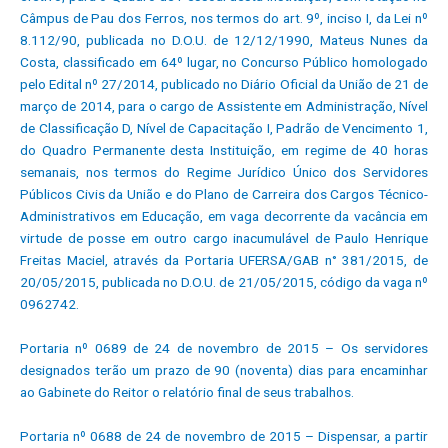
Câmpus de Pau dos Ferros, nos termos do art. 9º, inciso I, da Lei nº
8.112/90, publicada no D.O.U. de 12/12/1990, Mateus Nunes da
Costa, classificado em 64º lugar, no Concurso Público homologado
pelo Edital nº 27/2014, publicado no Diário Oficial da União de 21 de
março de 2014, para o cargo de Assistente em Administração, Nível
de Classificação D, Nível de Capacitação I, Padrão de Vencimento 1,
do Quadro Permanente desta Instituição, em regime de 40 horas
semanais, nos termos do Regime Jurídico Único dos Servidores
Públicos Civis da União e do Plano de Carreira dos Cargos Técnico-
Administrativos em Educação, em vaga decorrente da vacância em
virtude de posse em outro cargo inacumulável de Paulo Henrique
Freitas Maciel, através da Portaria UFERSA/GAB n° 381/2015, de
20/05/2015, publicada no D.O.U. de 21/05/2015, código da vaga nº
0962742.
Portaria nº 0689 de 24 de novembro de 2015 – Os servidores
designados terão um prazo de 90 (noventa) dias para encaminhar
ao Gabinete do Reitor o relatório final de seus trabalhos.
Portaria nº 0688 de 24 de novembro de 2015 – Dispensar, a partir