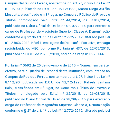
Campus de Pau dos Ferros, nos termos do art. 9º, inciso I, da Lei nº
8.112/90, publicada no D.O.U. de 12/12/1990, Marco Diego Aurélio
Mesquita, classificado em 3º lugar, no Concurso Público de Provas e
Títulos, homologado pelo Edital nº 44/2014, de 01/07/2014,
publicado no Diário Oficial da União de 02/07/2014, para exercer o
cargo de Professor de Magistério Superior, Classe A, Denominação
conforme o § 2º do art. 1º da Lei nº 12.772/2012, alterado pela Lei
n° 12.863/2013, Nível 1, em regime de Dedicação Exclusiva, em vaga
redistribuída do MEC, conforme Portaria nº 437, de 22/05/2013,
publicada no D.O.U. de 23/05/2013, código da vaga nº 0926144.
Portaria nº 0692 de 25 de novembro de 2015 – Nomear, em caráter
efetivo, para o Quadro de Pessoal desta Instituição, com lotação no
Campus de Pau dos Ferros, nos termos do art. 9º, inciso I, da Lei nº
8.112/90, publicada no D.O.U. de 12/12/1990, Rafaela Santana
Balbi, classificada em 3º lugar, no Concurso Público de Provas e
Títulos, homologado pelo Edital nº 32/2015, de 26/08/2015,
publicado no Diário Oficial da União de 28/08/2015, para exercer o
cargo de Professor de Magistério Superior, Classe A, Denominação
conforme o § 2º do art. 1º da Lei nº 12.772/2012, alterado pela Lei