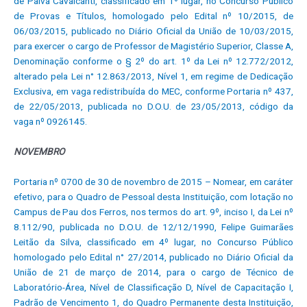
de Paiva Cavalcanti, classificado em 1º lugar, no Concurso Público
de Provas e Títulos, homologado pelo Edital nº 10/2015, de
06/03/2015, publicado no Diário Oficial da União de 10/03/2015,
para exercer o cargo de Professor de Magistério Superior, Classe A,
Denominação conforme o § 2º do art. 1º da Lei nº 12.772/2012,
alterado pela Lei n° 12.863/2013, Nível 1, em regime de Dedicação
Exclusiva, em vaga redistribuída do MEC, conforme Portaria nº 437,
de 22/05/2013, publicada no D.O.U. de 23/05/2013, código da
vaga nº 0926145.
NOVEMBRO
Portaria nº 0700 de 30 de novembro de 2015 – Nomear, em caráter
efetivo, para o Quadro de Pessoal desta Instituição, com lotação no
Campus de Pau dos Ferros, nos termos do art. 9º, inciso I, da Lei nº
8.112/90, publicada no D.O.U. de 12/12/1990, Felipe Guimarães
Leitão da Silva, classificado em 4º lugar, no Concurso Público
homologado pelo Edital n° 27/2014, publicado no Diário Oficial da
União de 21 de março de 2014, para o cargo de Técnico de
Laboratório-Área, Nível de Classificação D, Nível de Capacitação I,
Padrão de Vencimento 1, do Quadro Permanente desta Instituição,