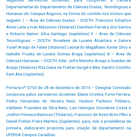
seguintes servidores docentes, para comporem a Câmara
Departamental do Departamento de Ciências Exatas, Tecnológicas e
Humanas do Campus Angicos, na forma do contido nos incisos que
seguem: I – Área de Ciências Exatas – DCETH: Francisco Edcarlos
Alves Leite e Ivan Mezzomo (titulares) Damilson Ferreira dos Santos
e Roberto Namor Silva Santiago (suplentes) II – Área de Ciências
Tecnológicas – DCETH: Roselene de Lucena Alcantara e Samira
Yusef Araujo de Falani (titulares) Leonardo Magalhaes Xavier Silva e
Isabelle Yruska de Lucena Gomes Braga (suplentes) III – Área de
Ciências Humanas – DCETH: Eder Jofre Marinho Araujo e Sueldes de
Araujo (titulares) Rita Diana de Freitas Gurgel e Alex Sandro Coitinho
Sant Ana (suplentes).
Portaria nº 0753 de 28 de dezembro de 2015 – Designar Comissão
composta pelos servidores docentes: Elaine Cristina Forte Ferreira,
Pedro Fernandes de Oliveira Neto, Hudson Pacheco Pinheiro,
Valdemir Praxedes da Silva Neto, Luis Henrique Goncalves Costa e
Joelton Fonseca Barbosa (Titulares); Francisco de Assis Brito Filho e
Daniel Freitas Freire Martins (Suplentes), para, sob a presidência da
primeira, elaborarem proposta para criação de departamento na
UFERSA Campus Caraúbas.