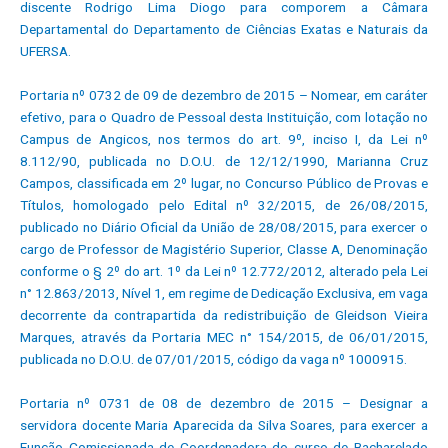
discente Rodrigo Lima Diogo para comporem a Câmara
Departamental do Departamento de Ciências Exatas e Naturais da
UFERSA.
Portaria nº 0732 de 09 de dezembro de 2015 – Nomear, em caráter
efetivo, para o Quadro de Pessoal desta Instituição, com lotação no
Campus de Angicos, nos termos do art. 9º, inciso I, da Lei nº
8.112/90, publicada no D.O.U. de 12/12/1990, Marianna Cruz
Campos, classificada em 2º lugar, no Concurso Público de Provas e
Títulos, homologado pelo Edital nº 32/2015, de 26/08/2015,
publicado no Diário Oficial da União de 28/08/2015, para exercer o
cargo de Professor de Magistério Superior, Classe A, Denominação
conforme o § 2º do art. 1º da Lei nº 12.772/2012, alterado pela Lei
n° 12.863/2013, Nível 1, em regime de Dedicação Exclusiva, em vaga
decorrente da contrapartida da redistribuição de Gleidson Vieira
Marques, através da Portaria MEC n° 154/2015, de 06/01/2015,
publicada no D.O.U. de 07/01/2015, código da vaga nº 1000915.
Portaria nº 0731 de 08 de dezembro de 2015 – Designar a
servidora docente Maria Aparecida da Silva Soares, para exercer a
Função Comissionada de Coordenadora do curso de Bacharelado