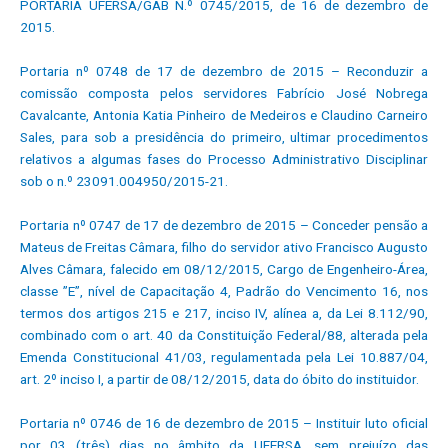
PORTARIA UFERSA/GAB N.º 0745/2015, de 16 de dezembro de
2015.
Portaria nº 0748 de 17 de dezembro de 2015 – Reconduzir a
comissão composta pelos servidores Fabrício José Nobrega
Cavalcante, Antonia Katia Pinheiro de Medeiros e Claudino Carneiro
Sales, para sob a presidência do primeiro, ultimar procedimentos
relativos a algumas fases do Processo Administrativo Disciplinar
sob o n.º 23091.004950/2015-21.
Portaria nº 0747 de 17 de dezembro de 2015 – Conceder pensão a
Mateus de Freitas Câmara, filho do servidor ativo Francisco Augusto
Alves Câmara, falecido em 08/12/2015, Cargo de Engenheiro-Área,
classe ”E”, nível de Capacitação 4, Padrão do Vencimento 16, nos
termos dos artigos 215 e 217, inciso IV, alínea a, da Lei 8.112/90,
combinado com o art. 40 da Constituição Federal/88, alterada pela
Emenda Constitucional 41/03, regulamentada pela Lei 10.887/04,
art. 2º inciso I, a partir de 08/12/2015, data do óbito do instituidor.
Portaria nº 0746 de 16 de dezembro de 2015 – Instituir luto oficial
por 03 (três) dias no âmbito da UFERSA, sem prejuízo das