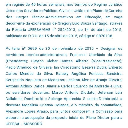
em regime de 40 horas semanais, nos termos do Regime Jurídico
Único dos Servidores Públicos Civis da União e do Plano de Carreira
dos Cargos Técnico-Administrativos em Educação, em vaga
decorrente da exoneração de Gregory Luid Souza Santiago, através
da Portaria UFERSA/GAB n° 252/2013, de 14 de abril de 2015,
publicada no D.O.U. de 15 de abril de 2015, código n° 0870138.
Portaria nº 0699 de 30 de novembro de 2015 – Designar os
servidores técnico-administrativos, Francisco Uberlânio da Silva
(Presidente); Cleyton Kleber Dantas Alberto (Vice-Presidente);
Paolo Américo de Oliveira; Ian Crisóstomo Bezerra Dutra; Eriberto
Carlos Mendes da Silva; Rafaely Angélica Fonseca Bandeira;
Kerginaldo Nogueira de Medeiros; Lenilton Alex de Araujo Oliveira;
Antônio Aldisio Carlos Júnior e Carlos Eduardo de Andrade e Silva;
os servidores docentes, Marco Antonio Diodato; Jeferson Luiz
Dallabona Dombroski e Solange Aparecida Goularte Dombroski; a
discente Monallisa Cristina Holanda; e o membro da comunidade,
Alexandre Lopes Araújo, para juntos comporem a Comissão para
elaborar a adequação da proposta inicial do Plano Diretor para a
UFERSA – MOSSORÓ.