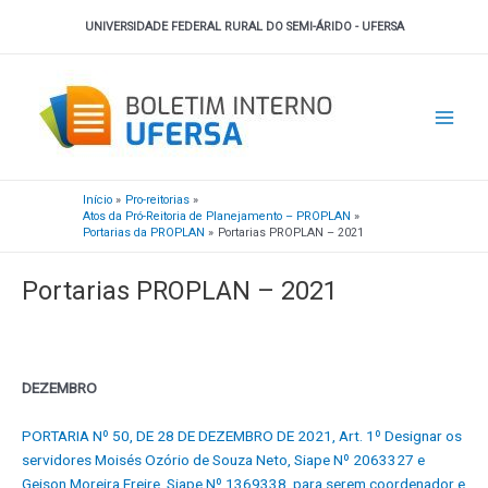
Ir
UNIVERSIDADE FEDERAL RURAL DO SEMI-ÁRIDO - UFERSA
para
o
Main
conteúdo
Men
Início
Pro-reitorias
Atos da Pró-Reitoria de Planejamento – PROPLAN
Portarias da PROPLAN
Portarias PROPLAN – 2021
Portarias PROPLAN – 2021
DEZEMBRO
PORTARIA Nº 50, DE 28 DE DEZEMBRO DE 2021, Art. 1º Designar os
servidores Moisés Ozório de Souza Neto, Siape Nº 2063327 e
Geison Moreira Freire, Siape Nº 1369338, para serem coordenador e