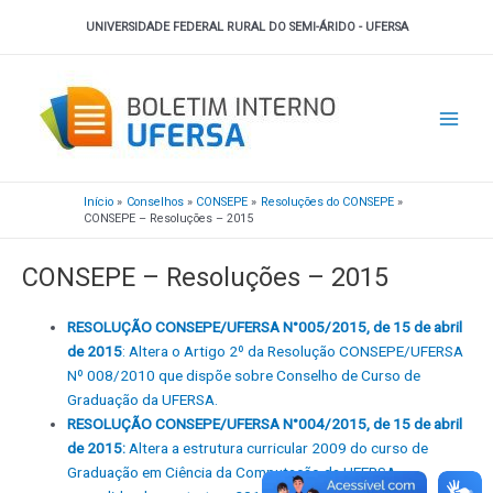
Ir
UNIVERSIDADE FEDERAL RURAL DO SEMI-ÁRIDO - UFERSA
para
o
Main
conteúdo
Men
Início
Conselhos
CONSEPE
Resoluções do CONSEPE
CONSEPE – Resoluções – 2015
CONSEPE – Resoluções – 2015
RESOLUÇÃO CONSEPE/UFERSA N°005/2015, de 15 de abril
de 2015
: Altera o Artigo 2º da Resolução CONSEPE/UFERSA
Nº 008/2010 que dispõe sobre Conselho de Curso de
Graduação da UFERSA.
RESOLUÇÃO CONSEPE/UFERSA N°004/2015, de 15 de abril
de 2015:
Altera a estrutura curricular 2009 do curso de
Graduação em Ciência da Computação da UFERSA,