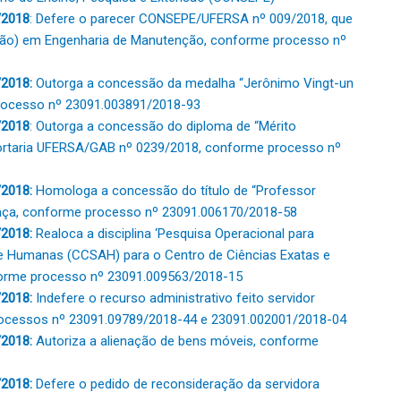
/2018
: Defere o parecer CONSEPE/UFERSA nº 009/2018, que
zação) em Engenharia de Manutenção, conforme processo nº
2018:
Outorga a concessão da medalha “Jerônimo Vingt-un
processo nº 23091.003891/2018-93
/2018
: Outorga a concessão do diploma de “Mérito
 Portaria UFERSA/GAB nº 0239/2018, conforme processo nº
2018:
Homologa a concessão do título de “Professor
Praça, conforme processo nº 23091.006170/2018-58
2018:
Realoca a disciplina ‘Pesquisa Operacional para
s e Humanas (CCSAH) para o Centro de Ciências Exatas e
forme processo nº 23091.009563/2018-15
2018:
Indefere o recurso administrativo feito servidor
processos nº 23091.09789/2018-44 e 23091.002001/2018-04
2018:
Autoriza a alienação de bens móveis, conforme
2018:
Defere o pedido de reconsideração da servidora