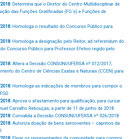
/2018
: Determina que o Diretor do Centro Multidisciplinar de
uição das Funções Gratificadas (FG´s) e Funções de
2018:
Homologa o resultado do Concurso Público para
2018:
Homologa a designação pelo Reitor, ad referendum do
do Concurso Público para Professor Efetivo regido pelo
/2018:
Altera a Decisão CONSUNI/UFERSA nº 012/2017,
amento do Centro de Ciências Exatas e Naturais (CCEN) para
2018:
Homologa as indicações de membros para compor o
 FGD
2018:
Aprova o afastamento para qualificação, para cursar
nuel Carvalho Rebouças, a partir de 11 de junho de 2018
/2018
: Convalida a Decisão CONSUNI/UFERSA nº 026/2018
2018:
Autoriza doação de bens semoventes – caprinos da
O
/2018
: Elege os representantes da comunidade para compor