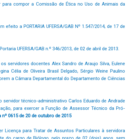
r para compor a Comissão de Ética no Uso de Animais da
sem efeito a PORTARIA UFERSA/GAB Nº 1.547/2014, de 17 de
Portaria UFERSA/GAB n.º 346/2013, de 02 de abril de 2013.
os servidores docentes Alex Sandro de Araujo Silva, Eulene
gina Célia de Oliveira Brasil Delgado, Sérgio Weine Paulino
orem a Câmara Departamental do Departamento de Ciências
 servidor técnico-administrativo Carlos Eduardo de Andrade
ração, para exercer a Função de Assessor Técnico da Pró-
a nº 0615 de 20 de outubro de 2015
 Licença para Tratar de Assuntos Particulares à servidora
nte do cargo de Biólogo, pelo prazo de 02 (dois) anos, sem